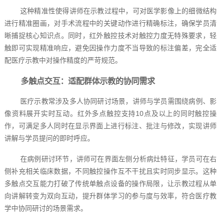
这种精准性使得讲师在示教过程中，可对医学影像上的细微结构
进行精准圈画，对手术流程中的关键动作进行精确标注，确保学员清
晰捕捉核心知识点。同时，红外触控技术对触控力度无特殊要求，轻
触即可实现精准响应，避免因操作力度不当导致的标注偏差，完全适
配医疗示教中对操作精度的严苛规范。
多触点交互：适配群体示教的协同需求
医疗示教常涉及多人协同研讨场景，讲师与学员需围绕病例、影
像资料展开实时互动。红外多点触控支持10点及以上的同时触控操
作，可满足多人同时在显示界面上进行标注、批注与修改，实现讲师
讲解与学员提问的即时呼应。
在病例研讨环节，讲师可在界面左侧分析病灶特征，学员可在右
侧补充相关临床数据，不同触控操作互不干扰且实时同步显示。这种
多触点交互能力打破了传统单触点设备的操作局限，让示教过程从单
向讲解转变为双向互动，提升群体学习的参与度与效率，符合医疗教
学中协同研讨的场景需求。