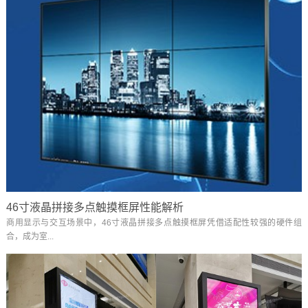
46寸液晶拼接多点触摸框屏性能解析
商用显示与交互场景中，46寸液晶拼接多点触摸框屏凭借适配性较强的硬件组
合，成为室...