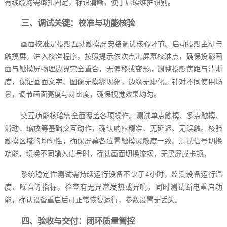
有线缆均需绑扎固定，标识清晰，便于后续维护识别。
三、调试关键：校准与功能核验
画面校准是投影互动触摸屏安装调试核心环节。启动投影主机与
触摸屏，进入校准程序，按照提示依次点击屏幕校准点，确保投影画
面与触摸屏物理边界完全重合，无偏移或变形。调整投影焦距与清晰
度，保证画面文字、图像无模糊现象，边缘无虚化。针对不同使用场
景，调节画面亮度与对比度，确保视觉效果均匀。
交互功能核验需全面覆盖各项操作。测试单点触摸、多点触摸、
滑动、缩放等基础交互动作，确认响应精准、无延迟、无误触。核验
触摸区域的均匀性，确保屏幕各位置触摸灵敏度一致。测试信号切换
功能，切换不同输入信号时，确认画面切换流畅，无黑屏或卡顿。
系统稳定性测试需持续运行设备不少于4小时，监测设备运行温
度、噪音等指标，检查有无异常发热或异响。同时测试断电重启功
能，确认设备重启后可正常恢复运行，参数设置无丢失。
四、验收与交付：闭环质量管控