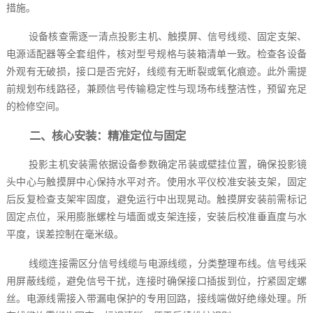
措施。
设备核查需逐一清点投影主机、触摸屏、信号线缆、固定支架、
电源适配器等全套组件，核对型号规格与装箱清单一致。检查各设备
外观有无破损，接口是否完好，线缆有无断裂或氧化痕迹。此外需提
前规划布线路径，兼顾信号传输稳定性与现场布线整洁性，预留充足
的检修空间。
二、核心安装：精准定位与固定
投影主机安装需依据设备参数确定吊装或壁挂位置，确保投影镜
头中心与触摸屏中心保持水平对齐。使用水平仪校准安装支架，固定
后反复检查支架牢固度，避免运行中出现晃动。触摸屏安装前需标记
固定点位，采用膨胀螺栓与墙面或支架连接，安装后校准垂直度与水
平度，误差控制在毫米级。
线缆连接需区分信号线缆与电源线缆，分类整理布线。信号线采
用屏蔽线缆，避免信号干扰，连接时确保接口插拔到位，拧紧固定螺
丝。电源线需接入带漏电保护的专用回路，接线端做好绝缘处理。所