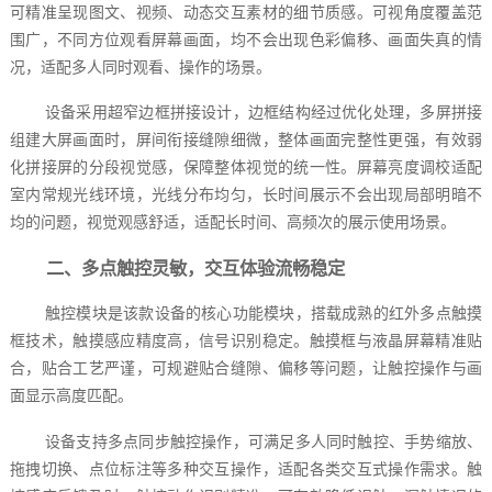
可精准呈现图文、视频、动态交互素材的细节质感。可视角度覆盖范
围广，不同方位观看屏幕画面，均不会出现色彩偏移、画面失真的情
况，适配多人同时观看、操作的场景。
设备采用超窄边框拼接设计，边框结构经过优化处理，多屏拼接
组建大屏画面时，屏间衔接缝隙细微，整体画面完整性更强，有效弱
化拼接屏的分段视觉感，保障整体视觉的统一性。屏幕亮度调校适配
室内常规光线环境，光线分布均匀，长时间展示不会出现局部明暗不
均的问题，视觉观感舒适，适配长时间、高频次的展示使用场景。
二、多点触控灵敏，交互体验流畅稳定
触控模块是该款设备的核心功能模块，搭载成熟的红外多点触摸
框技术，触摸感应精度高，信号识别稳定。触摸框与液晶屏幕精准贴
合，贴合工艺严谨，可规避贴合缝隙、偏移等问题，让触控操作与画
面显示高度匹配。
设备支持多点同步触控操作，可满足多人同时触控、手势缩放、
拖拽切换、点位标注等多种交互操作，适配各类交互式操作需求。触