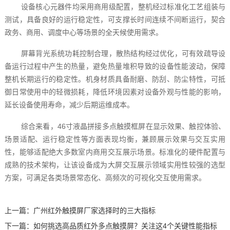
设备核心元器件均采用商用级配置，整机经过标准化工艺组装与
测试，具备良好的运行稳定性，可支撑长时间连续不间断运行，契合
政务、商用、调度中心等场景的全天候使用需求。
屏幕背光系统功耗控制合理，散热结构经过优化，可有效疏导设
备运行过程中产生的热量，避免热量堆积导致的设备性能波动，保障
整机长期运行的稳定性。机身材质具备耐磨、防刮、防尘特性，可抵
御日常使用中的轻微损耗，降低环境因素对设备外观与性能的影响，
延长设备使用寿命，减少后期运维成本。
综合来看，46寸液晶拼接多点触摸框屏在显示效果、触控体验、
场景适配、运行稳定性等方面表现均衡，兼顾展示效果与交互实用
性，能够适配绝大多数室内商用交互展示场景。标准化的硬件配置与
成熟的技术架构，让该设备成为大屏交互展示领域实用性较强的选型
方案，可满足各类场景常态化、高频次的可视化交互使用需求。
上一篇：
广州红外触摸屏厂家选择时的三大指标
下一篇：
如何挑选高品质红外多点触摸屏？关注这4个关键性能指标