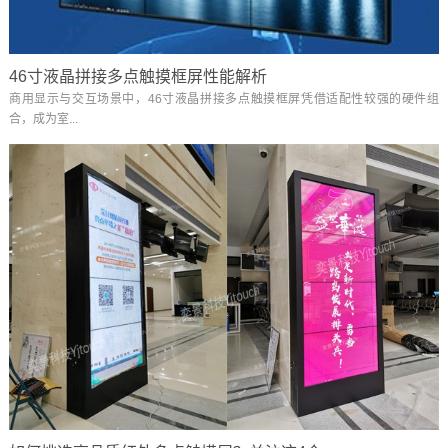
46寸液晶拼接多点触摸框屏性能解析
商用显示与交互场景中，46寸液晶拼接多点触摸框屏凭借适配性较强的硬件组
合，成为室...