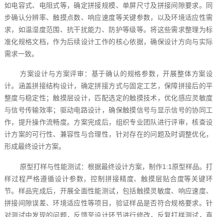
如电容式、电阻式等，确定拼接规模、单屏尺寸及拼接间隙要求。同
步确认分辨率、触摸点数、响应速度等关键参数，以及环境适应性需
求，如温湿度范围、抗干扰能力、防护等级等。将这些需求整理为标
准化规格文档，作为后续设计工作的核心依据，确保设计方向与实际
需求一致。
方案设计与方案评审：基于确认的规格参数，开展整体方案设
计。涵盖拼接结构设计，确定拼接方式与固定工艺，保障拼接后的平
整度与稳定性；触摸层设计，匹配选定的触摸技术，优化感应灵敏度
与信号传输效率；驱动电路设计，确保触摸信号与显示信号的协同工
作，提升操作流畅度。方案完成后，组织专业团队进行评审，核查设
计方案的可行性、兼容性与合理性，针对存在的问题及时调整优化，
形成最终设计方案。
原型打样与性能测试：根据最终设计方案，制作1:1原型样品。打
样过程严格遵循设计参数，控制拼接精度、触摸层贴合度等关键环
节。样品完成后，开展全面性能测试，包括触摸灵敏度、响应速度、
拼接间隙误差、环境适应性等项目，验证样品是否符合规格要求。针
对测试中发现的问题，反馈至设计环节进行修改，反复打样测试，直