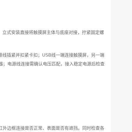
；立式安装直接将触摸屏主体与底座对接，拧紧固定螺
。
线插紧并扣紧卡扣；USB线一端连接触摸屏，另一端
长器；电源线连接需确认电压匹配，接入稳定电源后检查
红外边框连接是否正常、表面是否有遮挡。同时检查各