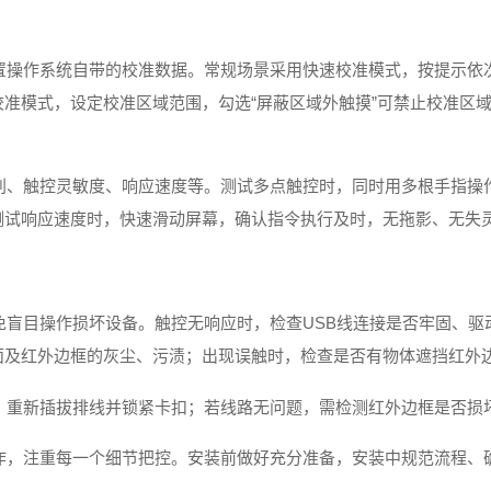
置操作系统自带的校准数据。常规场景采用快速校准模式，按提示依
准模式，设定校准区域范围，勾选“屏蔽区域外触摸”可禁止校准区
别、触控灵敏度、响应速度等。测试多点触控时，同时用多根手指操
测试响应速度时，快速滑动屏幕，确认指令执行及时，无拖影、无失
免盲目操作损坏设备。触控无响应时，检查USB线连接是否牢固、驱
面及红外边框的灰尘、污渍；出现误触时，检查是否有物体遮挡红外
，重新插拔排线并锁紧卡扣；若线路无问题，需检测红外边框是否损
作，注重每一个细节把控。安装前做好充分准备，安装中规范流程、