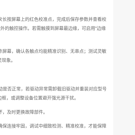
次长按屏幕上的红色校准点，完成后保存参数并查看校
域外的触控操作。若需触摸到屏幕最边缘，可启用“边缘
作屏幕，确认各触点均能精准识别、无串点；测试灵敏
灵现象。
动是否正常，若驱动异常需卸载旧驱动并重装对应型号
边框，或调整设备位置避开强光源干扰。
坏，及时更换故障部件。
确保连接牢固，调试中细致检测、精准校准，才能保障