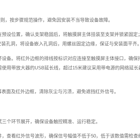
原则，按步骤规范操作，避免因安装不当导致设备故障。
在预设位置，确认支架稳固后，将触摸屏主体挂装至支架并锁紧固定
安装孔洞，将设备嵌入孔洞后，用螺丝固定边缘，保证与安装面平齐
坏设备。将红外边框的排线按标识对应连接至触摸屏主体接口，确保排
，需使用带放大器的USB延长线，超过15米建议采用带电源的网络延
幕表面及红外边框，清除灰尘与污渍，避免遮挡红外信号。
试三个环节展开，确保设备触控精准、运行稳定。
件，查看红外信号波形，确保信号幅值不低于50，低于该数值需检查