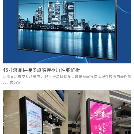
46寸液晶拼接多点触摸框屏性能解析
商用显示与交互场景中，46寸液晶拼接多点触摸框屏凭借适配性较强的硬件组
合，成为室...