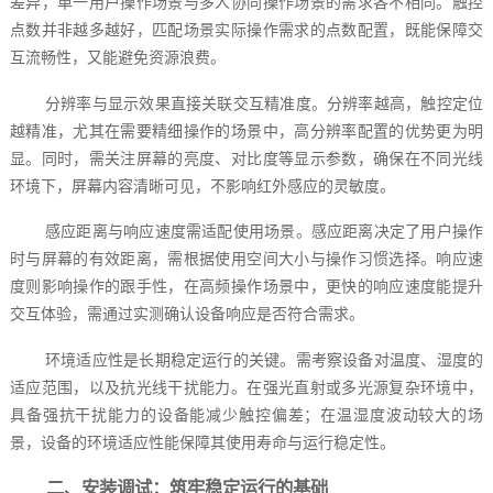
差异，单一用户操作场景与多人协同操作场景的需求各不相同。触控
点数并非越多越好，匹配场景实际操作需求的点数配置，既能保障交
互流畅性，又能避免资源浪费。
分辨率与显示效果直接关联交互精准度。分辨率越高，触控定位
越精准，尤其在需要精细操作的场景中，高分辨率配置的优势更为明
显。同时，需关注屏幕的亮度、对比度等显示参数，确保在不同光线
环境下，屏幕内容清晰可见，不影响红外感应的灵敏度。
感应距离与响应速度需适配使用场景。感应距离决定了用户操作
时与屏幕的有效距离，需根据使用空间大小与操作习惯选择。响应速
度则影响操作的跟手性，在高频操作场景中，更快的响应速度能提升
交互体验，需通过实测确认设备响应是否符合需求。
环境适应性是长期稳定运行的关键。需考察设备对温度、湿度的
适应范围，以及抗光线干扰能力。在强光直射或多光源复杂环境中，
具备强抗干扰能力的设备能减少触控偏差；在温湿度波动较大的场
景，设备的环境适应性能保障其使用寿命与运行稳定性。
二、安装调试：筑牢稳定运行的基础