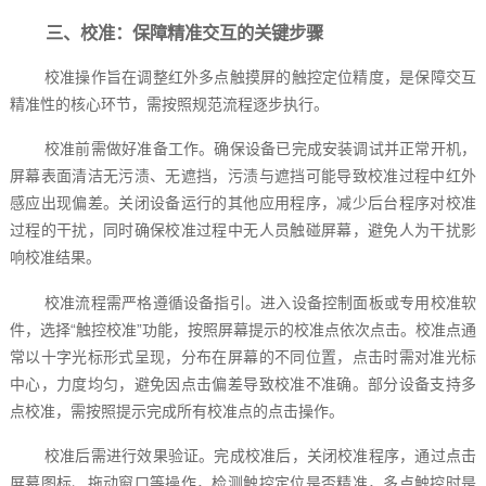
三、校准：保障精准交互的关键步骤
校准操作旨在调整红外多点触摸屏的触控定位精度，是保障交互
精准性的核心环节，需按照规范流程逐步执行。
校准前需做好准备工作。确保设备已完成安装调试并正常开机，
屏幕表面清洁无污渍、无遮挡，污渍与遮挡可能导致校准过程中红外
感应出现偏差。关闭设备运行的其他应用程序，减少后台程序对校准
过程的干扰，同时确保校准过程中无人员触碰屏幕，避免人为干扰影
响校准结果。
校准流程需严格遵循设备指引。进入设备控制面板或专用校准软
件，选择“触控校准”功能，按照屏幕提示的校准点依次点击。校准点通
常以十字光标形式呈现，分布在屏幕的不同位置，点击时需对准光标
中心，力度均匀，避免因点击偏差导致校准不准确。部分设备支持多
点校准，需按照提示完成所有校准点的点击操作。
校准后需进行效果验证。完成校准后，关闭校准程序，通过点击
屏幕图标、拖动窗口等操作，检测触控定位是否精准，多点触控时是