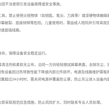
免因不当使用引发设备故障或安全事故。
工具，禁止使用尖锐物体（如钥匙、笔尖、刀具等）或坚硬物体触碰
屏幕破裂、底座倾倒等危险。儿童使用时，需由成人陪同并引导其规
源或拔插线路。
寿命，保障设备安全稳定运行。
幕清洁剂和柔软无尘布，沿同一方向轻轻擦拭屏幕表面，去除灰尘、
避免设备因过热导致性能下降或内部元件损坏。电源及线路维护需每
置超过24小时时，需关闭电源并覆盖防尘罩，防止灰尘进入设备内
立即采取规范应急措施，防止风险扩大，同时联系专业人员处理。