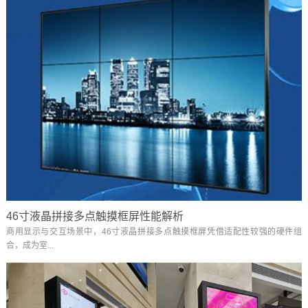
46寸液晶拼接多点触摸框屏性能解析
商用显示与交互场景中，46寸液晶拼接多点触摸框屏凭借适配性较强的硬件组
合，成为室...