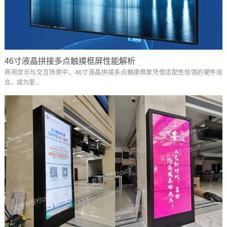
46寸液晶拼接多点触摸框屏性能解析
商用显示与交互场景中，46寸液晶拼接多点触摸框屏凭借适配性较强的硬件组
合，成为室...