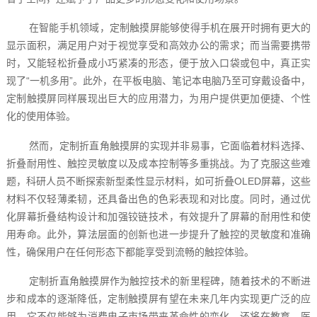
在智能手机领域，定制触摸屏能够使得手机在展开时拥有更大的
显示面积，满足用户对于视觉享受和高效办公的需求；而当需要携带
时，又能轻松折叠成小巧紧凑的形态，便于放入口袋或包中，真正实
现了“一机多用”。此外，在平板电脑、笔记本电脑乃至可穿戴设备中，
定制触摸屏同样展现出巨大的应用潜力，为用户提供更加便捷、个性
化的使用体验。
然而，定制折直角触摸屏的实现并非易事，它面临着材料选择、
折叠耐用性、触控灵敏度以及成本控制等多重挑战。为了克服这些难
题，科研人员不断探索新型柔性显示材料，如可折叠OLED屏幕，这些
材料不仅轻薄柔韧，还具备出色的色彩表现和对比度。同时，通过优
化屏幕折叠结构设计和加强铰链技术，有效提升了屏幕的耐用性和使
用寿命。此外，算法层面的创新也进一步提升了触控的灵敏度和准确
性，确保用户在任何形态下都能享受到流畅的触控体验。
定制折直角触摸屏作为触控技术的新里程碑，随着技术的不断进
步和成本的逐渐降低，定制触摸屏有望在未来几年内实现更广泛的应
用。它不仅能够为消费电子市场带来革命性的变化，还将在教育、医