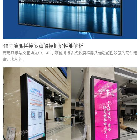
46寸液晶拼接多点触摸框屏性能解析
商用显示与交互场景中，46寸液晶拼接多点触摸框屏凭借适配性较强的硬件组
合，成为室...