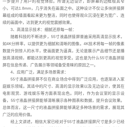
一步提升了用户的视觉体验。所谓无边设计，即屏幕的边框极其窄
小，可达1.8mm，几乎消失在画面之中。这种设计不仅让多块拼接屏
幕组成的墙面看起来更为整洁，同时也使得观众沉浸在更为宽广、连
续的画面中，达到更大的视觉震撼效果。
3、高清显示技术：细腻还原每一帧：
随着科技的不断进步，55寸液晶拼接屏普遍采用高清显示技术，
如4K分辨率，以提供更为细腻和清晰的图像。4K技术将每一帧的像素
数提升到惊人的水平，使画面更为逼真，无论是展示产品细节还是播
放高清视频，都能达到更高的视觉享受。这也是为什么55寸液晶拼接
屏在信息传递、广告展示等领域备受青睐的原因之一。
4、应用广泛，满足多场景需求：
55寸液晶拼接屏不仅在商业场合中得到广泛应用，也逐渐进入家
庭娱乐领域。其适中的尺寸、高清的显示效果以及无边设计，使其在
电影观赏、游戏娱乐等方面表现出色。同时，作为会议室的显示设
备，55寸液晶拼接屏能够清晰展示各种图表和数据，提升会议效果。
总体而言，这一尺寸的液晶拼接屏能够满足多种场景的需求，展现其
广泛的应用价值。
经上文讲述，相信大家已经对于55寸液晶拼接屏尺寸是多少已经