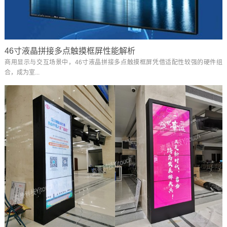
46寸液晶拼接多点触摸框屏性能解析
商用显示与交互场景中，46寸液晶拼接多点触摸框屏凭借适配性较强的硬件组
合，成为室...