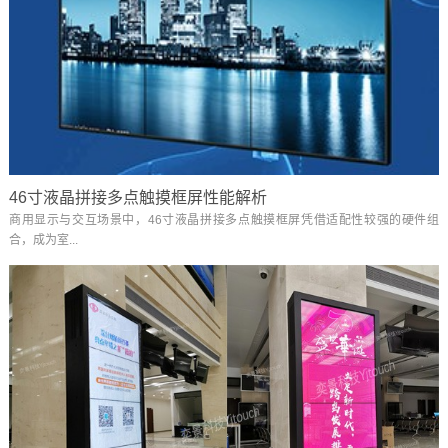
46寸液晶拼接多点触摸框屏性能解析
商用显示与交互场景中，46寸液晶拼接多点触摸框屏凭借适配性较强的硬件组
合，成为室...