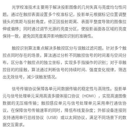
光学校准技术主要用于解决投影图像的几何失真与亮度均匀性问
题。通过在触控表面设置多个校准标记，投影单元根据标记位置调整
镜头的焦距与投射角度，修正因投射距离、表面平整度导致的图像拉
伸或偏移；同时通过调节光源的亮度分区，使投影画面各区域的亮度
保持一致，避免因亮度差异影响触控识别的准确性。
触控识别算法重点解决多触控区分与误触过滤问题。针对多个触
控点同时存在的场景，算法通过分析不同触控信号的时间差与空间分
布，区分各个触控点的独立坐标，实现多手指操作的识别；对于非触
控目的的接触，算法通过判断信号的持续时间、强度变化规律，筛选
出无效信号，减少误触发情况。
信号传输协议保障各单元间数据传输的稳定性与高效性。投影单
元与信号处理单元采用高清多媒体接口协议（HDMI），实现高速图像
数据的无压缩传输；触控感应单元与信号处理单元采用串行通信协
议，在保障信号传输速率的同时，降低布线复杂度；外部设备连接则
支持通用串行总线协议（USB）或以太网协议，满足不同场景下的数
据交互需求。